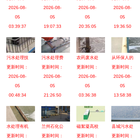
解锁环保新
2026-08-
在污水处理
2026-08-
心要素与指
2026-08-
护环境，助
2026-08-
篇章，守护
05
中的创新应
05
05
南
力可持续发
05
绿水青山
03:39:37
用与视觉设
19:07:33
20:35:05
19:36:50
展之路
计
污水处理技
污水处理费
农药废水处
从环保人的
术之滤料使
更新时间：
怎么收，需
更新时间：
更新时间：
理 淄博与
角度，认识
更新时间：
用知识大全
2026-08-
2026-08-
要算大账
苏州产业协
2026-08-
污水处理工
2026-08-
05
05
同中的技术
05
艺选择时考
05
00:48:34
21:26:50
突破与成本
03:36:38
虑的3大因
13:58:38
优化
素
水处理有机
兰州石化公
磁絮凝高校
县城污水处
更新时间：
硅消泡剂
司污水处理
更新时间：
一体化污水
更新时间：
理工程投入
更新时间：