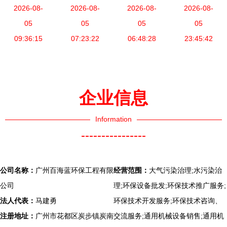
一招毙掉生
2026-08-
装置废气治
2026-08-
2026-08-
处理系统
2026-08-
调试运营
化污水泡沫
05
理路径与成
05
绿色校园的
05
治污能力再
05
09:36:15
07:23:22
效分析
智能之选
06:48:28
上新台阶
23:45:42
企业信息
Information
----------------
公司名称：
广州百海蓝环保工程有限
经营范围：
大气污染治理;水污染治
公司
理;环保设备批发;环保技术推广服务;
法人代表：
马建勇
环保技术开发服务;环保技术咨询、
注册地址：
广州市花都区炭步镇炭南
交流服务;通用机械设备销售;通用机