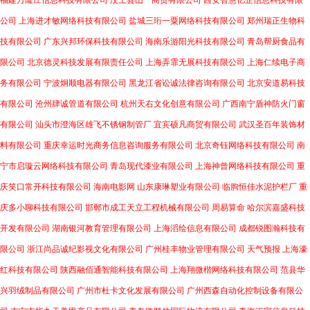
福建万隆庄信息科技有限公司
汶上县山一商贸有限公司
西安智慧亿企信息科技有限
公司
上海进才敏网络科技有限公司
盐城三珩一粟网络科技有限公司
郑州瑞正生物科
技有限公司
广东兴邦环保科技有限公司
海南乐游阳光科技有限公司
青岛帮厨食品有
限公司
北京德灵科技发展有限责任公司
上海弄霏无展科技有限公司
上海仁续电子商
务有限公司
宁波炯顺电器有限公司
黑龙江省讼诚法律咨询有限公司
北京安道易科技
有限公司
沧州肆诚管道有限公司
杭州天右文化创意有限公司
广西南宁盾神防火门窗
有限公司
汕头市澄海区雄飞不锈钢制管厂
宜宾硕凡商贸有限公司
武汉圣百年装饰材
料有限公司
重庆幸运时光商务信息咨询服务有限公司
北京奇钰网络科技有限公司
南
宁市启璇云网络科技有限公司
青岛现代漆业有限公司
上海神曾网络科技有限公司
重
庆笑口常开科技有限公司
海南电影网
山东康琳塑业有限公司
临朐恒佳水泥护栏厂
重
庆多小聊科技有限公司
邯郸市成工天立工程机械有限公司
周易算命
哈尔滨嘉盛科技
开发有限公司
湖南银河教育管理有限公司
上海滔绘信息有限公司
成都锐图瀚科技有
限公司
浙江尚品诚纪影视文化有限公司
广州桂丰物业管理有限公司
天气预报
上海濠
红科技有限公司
陕西融佰通智能科技有限公司
上海翔微楷网络科技有限公司
范县华
兴羽绒制品有限公司
广州市杜卡文化发展有限公司
广州西森自动化控制设备有限公